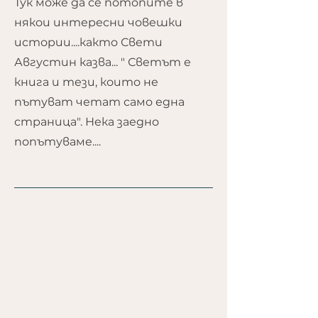
Тук може да се потопите в
някои интересни човешки
истории....както Свети
Августин казва... " Светът е
книга и тези, които не
пътуват четат само една
страница". Нека заедно
попътуваме....