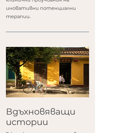
иновативни потенциални
терапии.
Вдъхновяващи
истории