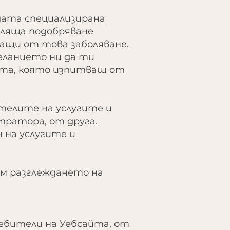
дата специализирана
еляща подобряване
ащи от това заболяване.
еланието ни да ти
тта, която изпитваш от
елите на услугите и
тратора, от друга.
 на услугите и
ъм разглеждането на
ебители на Уебсайта, от