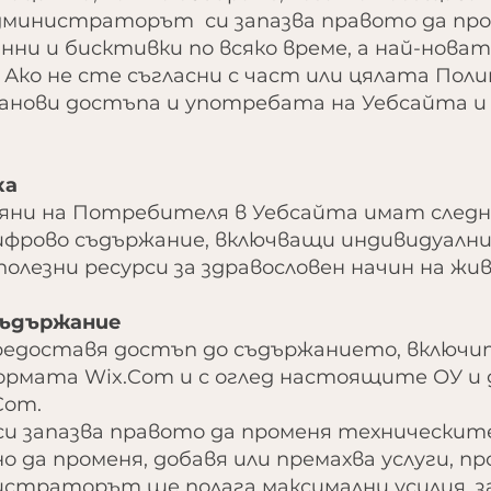
Администраторът си запазва правото да пр
нни и бисктивки по всяко време, а най-новат
 Ако не сте съгласни с част или цялата Поли
анови достъпа и употребата на Уебсайта и 
ка
авяни на Потребителя в Уебсайта имат след
ифрово съдържание, включващи индивидуални 
и полезни ресурси за здравословен начин на жи
съдържание
редоставя достъп до съдържанието, включ
рмата Wix.Com и с оглед настоящите ОУ и д
Com.
и запазва правото да променя техническите
о да променя, добавя или премахва услуги, пр
истраторът ще полага максимални усилия, з