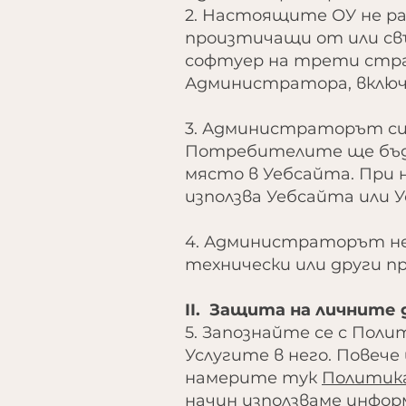
2. Настоящите ОУ не ра
произтичащи от или свъ
софтуер на трети стра
Администратора, включ
3. Администраторът си 
Потребителите ще бъда
място в Уебсайта. При 
използва Уебсайта или У
4. Администраторът не
технически или други пр
II. Защита на личните 
5. Запознайте се с Пол
Услугите в него. Повеч
намерите тук
Политика
начин използваме инфор