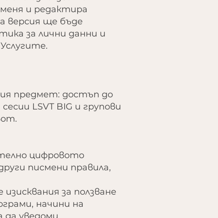
оменя и редактира
а версия ще бъде
тика за лични данни и
Услугите.
ния предмет: достъп до
сесии LSVT BIG и групови
вот.
ително цифровото
руги писмени правила,
 изисквания за ползване
ограми, начини на
а да уведоми