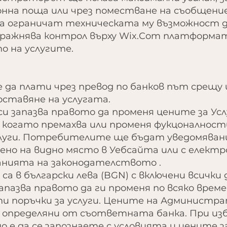
на поща или чрез поместване на съобщение 
а ограничат техническата му възможност да
ажнява контрол върху Wix.Com платформат
то на услугите.
 да плати чрез превод по банков път срещу 
оставяне на услугата.
и запазва правото да променя цените за Усл
о когато премахва или променя фукцонално
уги. Потребителите ще бъдат уведомявани
ено на видно място в Уебсайта или с електр
ванията на законодателството .
 са в български лева (BGN) с включени всички
азва правото да ги променя по всяко време
ти поръчки за услуги. Цените на Администра
 определяни от съответната банка. При изб
 е да се запознаете с условията и цените за