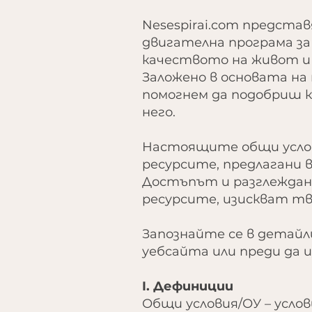
Nesespirai.com предста
двигателна програма за
качеството на живот и
Заложено в основата на
помогнем да подобриш 
него.
Настоящите общи усло
ресурсите, предлагани 
Достъпът и разглеждане
ресурсите, изискват тв
Запознайте се в детайл
уебсайта или преди да 
I. Дефиниции
Общи условия/ОУ – усл