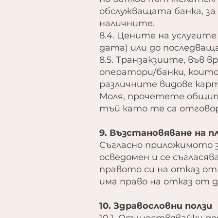
обслужващата банка, за
наличните.
8.4. Цените на услугите
дата) или до последва
8.5. Транзакзиите, във 
оператори/банки, които
различните видове карт
Моля, прочетете общит
тъй като те са отгово
9. Възстановяване на 
Съгласно приложимото
осведомен и се съгласяв
правото си на отказ от
има право на отказ от 
10. Здравословни ползи