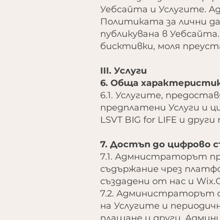
Уебсайта и Услугите. 
Политиката за лични да
публикувана в Уебсайта.
бисктивки, моля преуст
III. Услуги
6. Обща характеристи
6.1. Услугите, предост
предплатени Услуги и ц
LSVT BIG for LIFE и друг
7. Достъп до цифрово 
7.1. Адмнистраторът п
съдържание чрез платфо
създадени от нас и Wix.
7.2. Администраторът с
на Услугите и периодичн
плащане и други. Админ