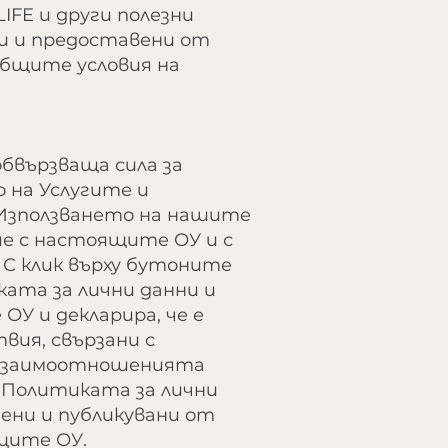
LIFE и други полезни
ни и предоставени от
общите условия на
бвързваща сила за
на Услугите и
 Използването на нашите
ие с настоящите ОУ и с
 С клик върху бутоните
ката за лични данни и
У и декларира, че е
вия, свързани с
. Взаимоотношенията
 Политиката за лични
дени и публикувани от
щите ОУ.