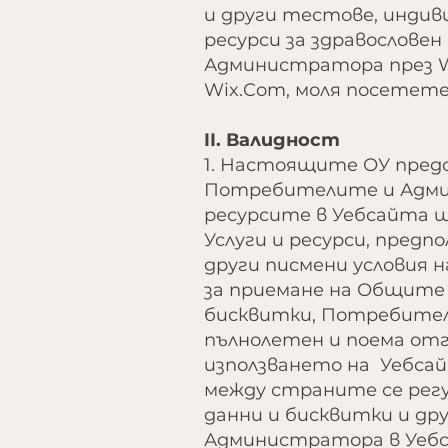
и други тестове, индивид
ресурси за здравослове
Администратора през Wi
Wix.Com, моля посетете
II. Валидност
1. Настоящите ОУ предс
Потребителите и Админ
ресурсите в Уебсайта 
Услуги и ресурси, пред
други писмени условия 
за приемане на Общите 
бисквитки, Потребителя
пълнолетен и поема отг
използването на Уебсай
между страните се рег
данни и бисквитки и дру
Администратора в Уебс