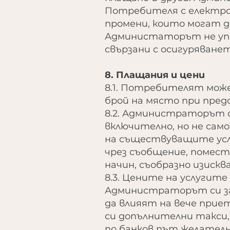
Потребителя с електрон
промени, които могат д
Администаторът не упр
свързани с осигуряване
8. Плащания и цени
8.1. Потребителят може
брой на място при пред
8.2. Администраторът с
включително, но не сам
на съществуващите усл
чрез съобщение, помест
начин, съобразно изиск
8.3. Цените на услугите
Администраторът си зап
да влияят на вече прие
си допълнителни такси,
по банков път желателно