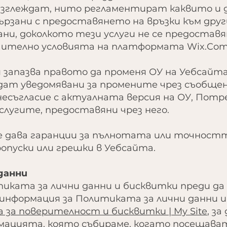
зглеждат, нито регламентират каквито и д
рзани с предоставянето на връзки към друг
ни, доколкото тези услуги не се предоста
ително условията на платформата Wix.Com
запазва правото да променя ОУ на Уебсайта 
т уведомявани за промените чрез съобщени
несъгласие с актуалната версия на ОУ, Пот
слугите, предоставяни чрез него.
 дава гаранции за пълнотата или точностт
опуски или грешки в Уебсайта.
данни
итиката за лични данни и бисквитки преди д
е информация за Политиката за лични данни 
 за поверителност и бисквитки | My Site
, з
мацията, която събираме, когато посещава