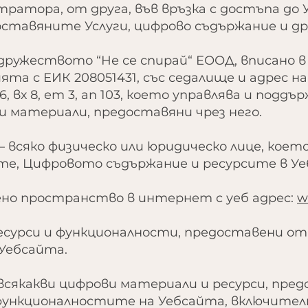
тратора, от друга, във връзка с достъпа до
оставяните Услуги, цифрово съдържание и др
дружеството “Не се спирай“ ЕООД, вписано 
ята с ЕИК 208051431, със седалище и адрес н
х 8, ет 3, ап 103, което управлява и поддър
 материали, предоставяни чрез него.
– всяко физическо или юридическо лице, кое
гите, Цифровото съдържание и ресурсите в У
ено пространство в интернет с уеб адрес:
w
 ресурси и функционалности, предоставени 
Уебсайта.
всякакви цифрови материали и ресурси, пре
нкционалностите на Уебсайта, включително