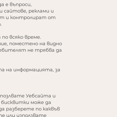
а е въпроси,
и сайтове, реклами и
вят и контролират от
.
по всяко време.
е, поместено на видно
ребителят не трябва да
а на информацията, за
а позлвате Уебсайта и
и бисквитки може да
а да разберете по каквъв
те или използвате