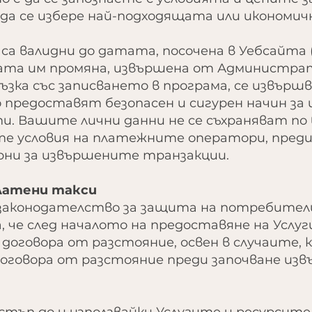
 да се избере най-подходящата или икономич
 са валидни до датата, посочена в Уебсайта 
щата им промяна, извършена от Администра
връзка със записването в програма, се извър
 предоставят безопасен и сигурен начин за 
и. Вашите лични данни не се съхраняват по 
е условия на платежните оператори, преди 
рни за извършените транзакции.
платени такси
 законодателство за защита на потребите
а, че след началото на предоставяне на Услу
 договора от разстояние, освен в случаите
договора от разстояние преди започване из