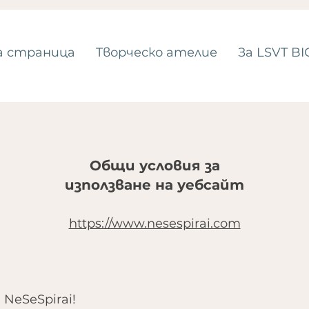
а страница
Tворческо ателие
За LSVT BI
Общи условия за
използване на уебсайт
https://www.nesespirai.com
NeSeSpirai!