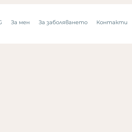
G
За мен
За заболяването
Контакти