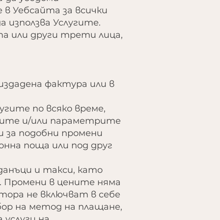
в Уебсайта за всички
 използва Услугите.
а или други трети лица,
издадена фактура или в
угите по всяко време,
стите и/или параметрите
 за подобни промени
онна поща или под друг
 данъци и такси, като
. Промени в цените няма
тора не включват в себе
ор на метод на плащане,
 услуги на