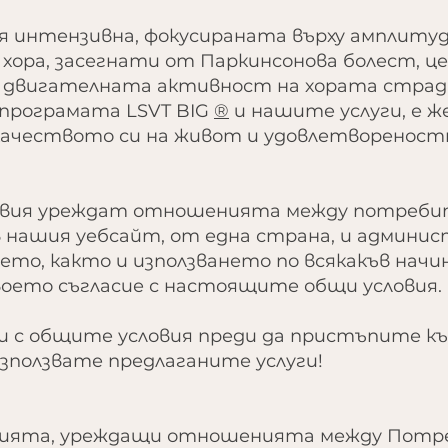
вя интензивна, фокусираната върху амплиту
 хора, засегнати от Паркинсонова болест, ц
 двигателната активност на хората страд
 програмата LSVT BIG
®
и нашите услуги, е ж
качеството си на живот и удовлетворенос
вия уреждат отношенията между потребит
в нашия уебсайт, от една страна, и админис
то, както и използването по всякакъв начин
оето съгласие с настоящите общи условия.
и с общите условия преди да пристъпите к
използвате предлаганите услуги!
овията, уреждащи отношенията между Потр