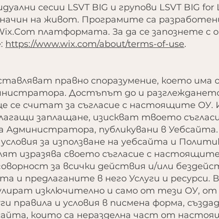
уални сесии LSVT BIG и групови LSVT BIG for 
н начин на живот. Програмите са разработе
x.Com платформата. За да се запознете с 
:
https://www.wix.com/about/terms-of-use
.
тавляват правно споразумение, което има о
истратора. Достъпът до и разглеждането 
ще се считат за съгласие с настоящите ОУ.
полагащи заплащане, изискват твоето съглас
на Администратора, публикувани в Уебсайта.
условия за използване на уебсайта и Полити
т изразява своето съгласие с настоящите О
оворност за всички действия и/или бездейст
та и предлаганите в него Услуги и ресурси
улират изключително и само от тези ОУ, от
ги правила и условия в писмена форма, създа
айта, които са неразделна част от настоя