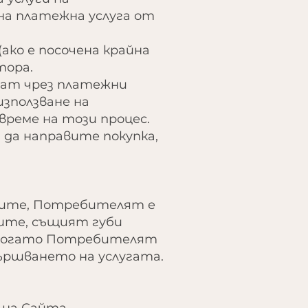
на платежна услуга от
(ако е посочена крайна
тора.
шват чрез платежни
използване на
време на този процес.
да направите покупка,
лите, Потребителят е
гите, същият губи
, когато Потребителят
вършването на услугата.