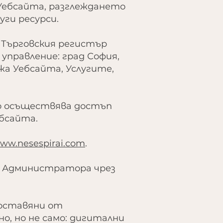
 Уебсайта, разглеждането
уги ресурси.
в Търговския регистър
а управление: град София,
жа Уебсайта, Услугите,
то осъществява достъп
ебсайта.
ww.nesespirai.com
.
от Администратора чрез
доставяни от
, но не само: дигитални