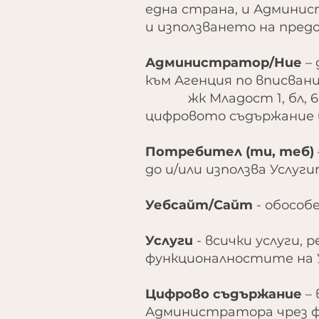
една страна, и Админис
и използването на пред
Администратор/Ние
– 
към Агенция по вписвани
жк Младост 1, бл, 66, в
цифровото съдържание и
Потребител (ти, теб)
до и/или използва Услу
Уебсайт/Сайт
- обособ
Услуги
- всички услуги,
функционалностите на 
Цифрово съдържание
– 
Администратора чрез фу