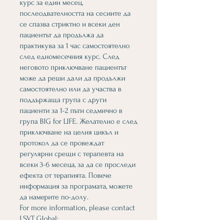
курс за един месец,
послеодвателността на сесиите да
се спазва стриктно и всеки ден
пациентът да продължа да
практикува за 1 час самостоятелно
след едномесечния курс. След
неговото приключване пациентът
може да реши дали да продължи
самостоятелно или да участва в
поддържаща група с други
пациенти за 1-2 пъти седмично в
група BIG for LIFE. Желателно е след
приключване на целия цикъл и
протокол да се провеждат
регулярни срещи с терапевта на
всеки 3-6 месеца, за да се проследи
ефекта от терапията. Повече
информация за програмата, можете
да намерите по-долу.
For more information, please contact
LSVT Global: