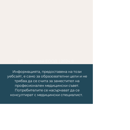
Не се спирай ЕООД | 2024 ©
Информацията, предоставена на този
уебсайт, е само за образователни цели и не
трябва да се счита за заместител на
професионален медицински съвет.
Потребителите се насърчават да се
консултират с медицински специалист.
Политика за поверителност и
бисквитки
Общи условия на уебсайта