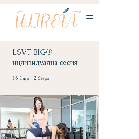
LSVT BIG®
индивидуална сесия
16
16 Days
2
2 Steps
Days
Steps