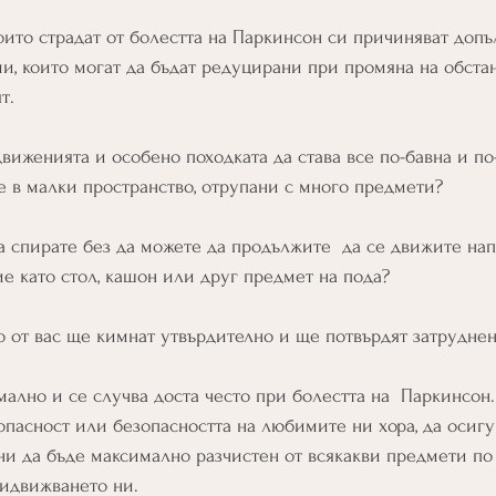
звезди.
които страдат от болестта на Паркинсон си причиняват допъ
и, които могат да бъдат редуцирани при промяна на обстан
т.
виженията и особено походката да става все по-бавна и по-
е в малки пространство, отрупани с много предмети?
а спирате без да можете да продължите  да се движите напр
е като стол, кашон или друг предмет на пода?
 от вас ще кимнат утвърдително и ще потвърдят затруднен
ално и се случва доста често при болестта на  Паркинсон.
опасност или безопасността на любимите ни хора, да осиг
ни да бъде максимално разчистен от всякакви предмети по 
ридвижването ни.