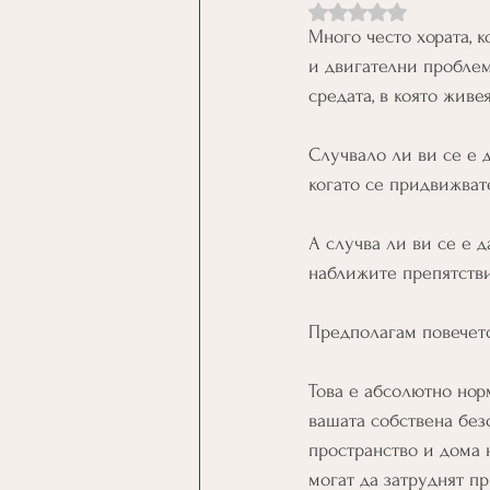
Оценено с NaN от 5 
Много често хората, 
и двигателни проблем
средата, в която живея
Случвало ли ви се е д
когато се придвижват
А случва ли ви се е д
наближите препятстви
Предполагам повечето
Това е абсолютно норм
вашата собствена без
пространство и дома 
могат да затруднят п