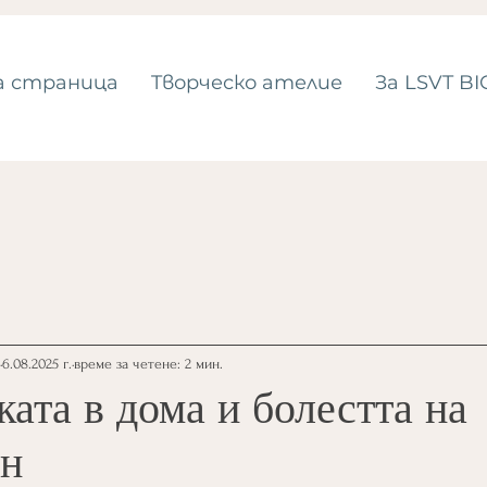
а страница
Tворческо ателие
За LSVT BI
6.08.2025 г.
време за четене: 2 мин.
ата в дома и болестта на
он