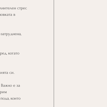
лнителен стрес 
овката в 
затруднена, 
ед, когато 
ията си. 
 Важно е за 
урим 
пода, които 