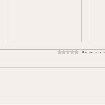
Оценено с 0 от 5 звезди.
Все още няма о
Световъртеж, мозъчна мъгла,
Холи
замаяност, загуба на баланс,
упра
причината може да е .....ниско
на П
кръвно налягане