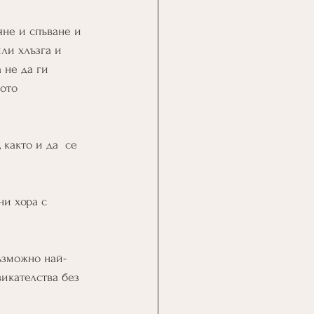
яне и спъване и 
ли хлъзга и 
 не да ги 
ото 
както и да  се 
ни хора с 
ъзможно най-
викателства без 