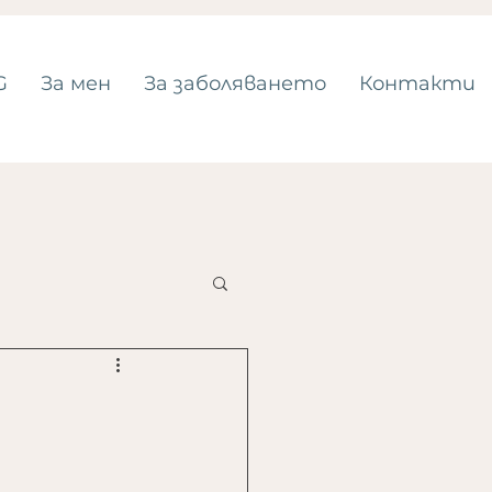
G
За мен
За заболяването
Контакти