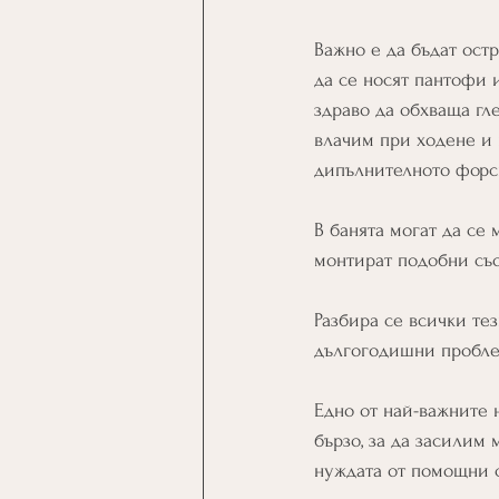
Важно е да бъдат остр
да се носят пантофи и
здраво да обхваща гле
влачим при ходене и 
дипълнителното форс
В банята могат да се 
монтират подобни съо
Разбира се всички тез
дългогодишни проблем
Едно от най-важните 
бързо, за да засилим 
нуждата от помощни с