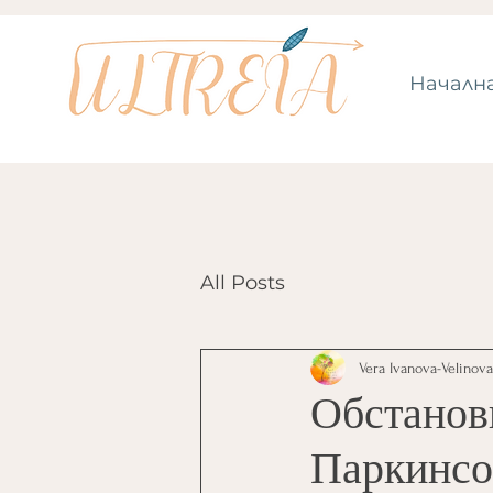
Началн
All Posts
Vera Ivanova-Velinova
Обстановк
Паркинс