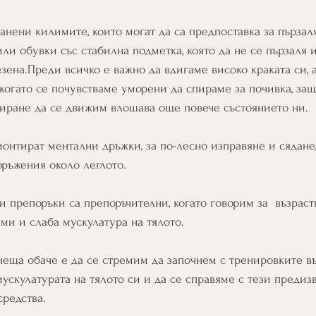
анени килимите, които могат да са предпоставка за пързал
ли обувки със стабилна подметка, която да не се пързаля и
зена.Преди всичко е важно да вдигаме високо краката си, а
когато се почувстваме уморени да спираме за почивка, защ
иране да се движим влошава още повече състоянието ни.
монтират ментални дръжки, за по-лесно изправяне и сядане, 
ръжения около леглото. 
и препоръки са препоръчителни, когато говорим за  възраст
и и слаба мускулатура на тялото.
неща обаче е да се стремим да започнем с тренировките в
мускулатурата на тялото си и да се справяме с тези предиз
редства. 