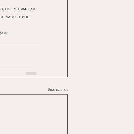
, но тя няма да 
анем активни.  
елна 
Виж всички