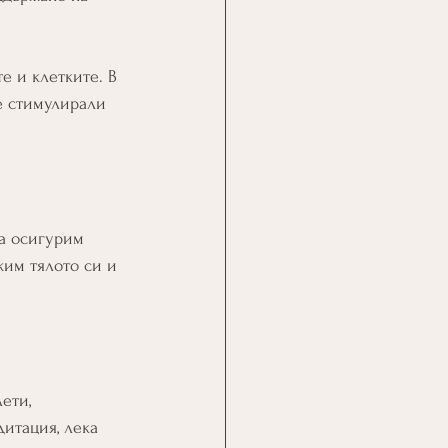
е и клетките. В 
е стимулирали 
да осигурим 
жим тялото си и 
ети, 
дитация, лека 