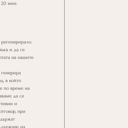
 20 мин. 
 регенерирало. 
ъка и да се 
отата на нашите 
 генерира 
, в който 
е по време на 
аваме да се 
ативни и 
тговор, при 
държат 
ддържане на 