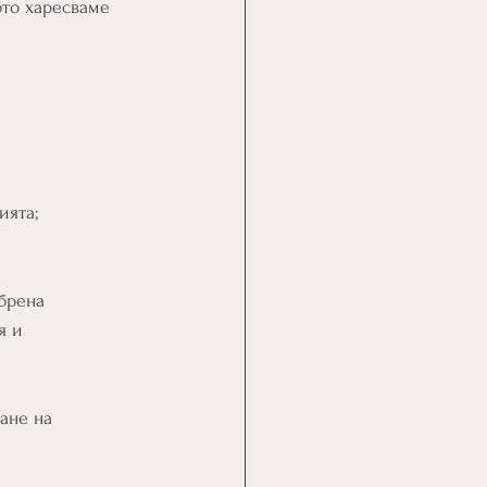
ото харесваме 
ията; 
брена 
я и 
ане на 