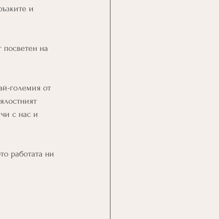
ръзките и 
 посветен на 
ай-големия от 
цялостният 
чи с нас и 
то работата ни 