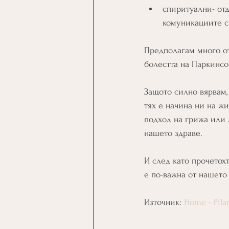
спиритуални- отд
комуникациите с
Предполагам много от
болестта на Паркинсо
Защото силно вярвам,
тях е начина ни на жи
подход на грижа или 
нашето здраве.
И след като прочетохт
е по-важна от нашето
Източник: 
Home - Pila