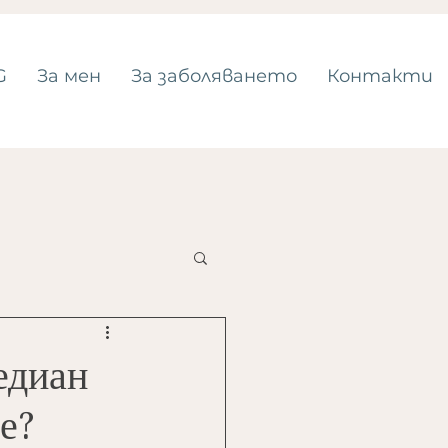
G
За мен
За заболяването
Контакти
едиан
е?