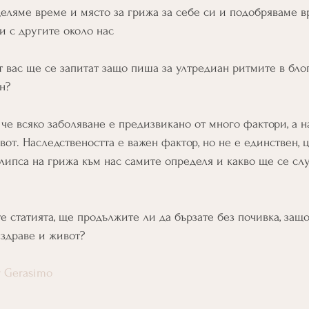
еляме време и място за грижа за себе си и подобряваме в
и с другите около нас
 вас ще се запитат защо пиша за ултредиан ритмите в блог
н?
 че всяко заболяване е предизвикано от много фактори, а н
вот. Наследствеността е важен фактор, но не е единствен, 
липса на грижа към нас самите определя и какво ще се слу
е статията, ще продължите ли да бързате без почивка, защо
 здраве и живот?
r Gerasimo