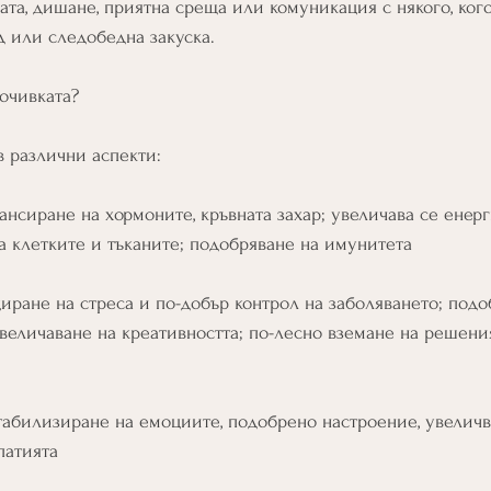
ата, дишане, приятна среща или комуникация с някого, ког
д или следобедна закуска. 
почивката?
в различни аспекти:
ансиране на хормоните, кръвната захар; увеличава се енерг
а клетките и тъканите; подобряване на имунитета
иране на стреса и по-добър контрол на заболяването; подо
величаване на креативността; по-лесно вземане на решени
табилизиране на емоциите, подобрено настроение, увеличв
патията