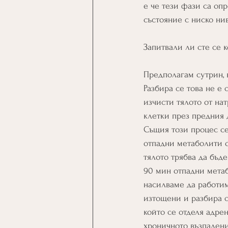
е че тези фази са оп
състояние с ниско нив
Запитвали ли сте се к
Предполагам сутрин, 
Разбира се това не е 
изчисти тялото от на
клетки през предния 
Същия този процес се
отпадни метаболити о
тялото трябва да бъде
90 мин отпадни метаб
насилваме да работим
изтощени и разбира с
който се отделя адре
хроничното възпалени