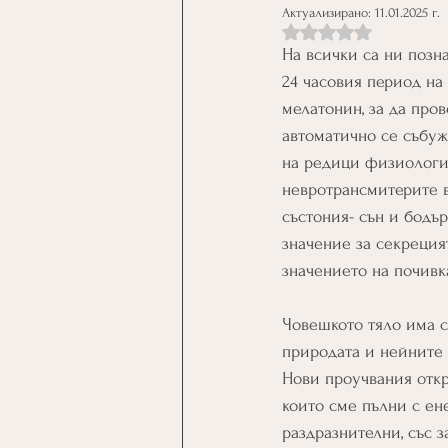
Актуализирано:
11.01.2025 г.
Оценено с NaN от 5 
На всички са ни позн
24 часовия период на 
мелатонин, за да пров
автоматично се събуж
на редици физиологич
невротрансмитерите в
състония- сън и бодър
значение за секрецият
значението на почивка
Човешкото тяло има с
природата и нейните в
Нови проучвания откри
които сме пълни с ене
раздразнителни, със з