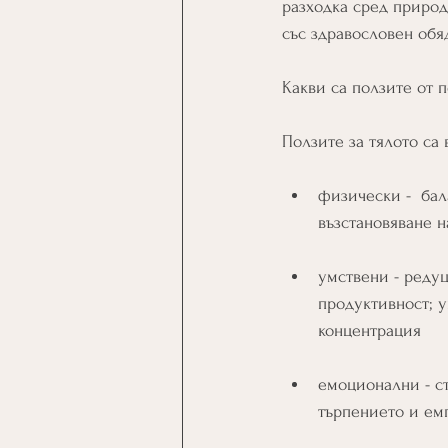
разходка сред природ
със здравословен обя
Какви са ползите от 
Ползите за тялото са 
физически -  бал
възстановяване н
умствени - редуц
продуктивност; у
концентрация
емоционални - с
търпението и ем