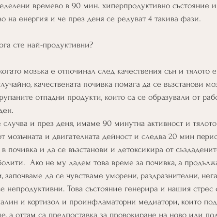
ределени времево в 90 мин. хиперпродуктивно състояние и
о на енергия и че през деня се редуват 4 такива фази. 
ога сте най-продуктивни? 
когато мозъка е отпочинал след качествения сън и тялото е
случайно, качествената почивка помага да се възстанови моз
трупаните отпадни продукти, които са се образували от раб
ден.
 случва и през деня, имаме 90 минутна активност и тялото
т мозъчната и двигателната дейност и следва 20 мин период
 в почивка и да се възстанови и детоксикира от създаденит
олити.  Ако не му дадем това време за почивка, а продълж
, започваме да се чувстваме уморени, раздразнителни, нег
е непродуктивни. Това състояние генерира и нашия стрес о
налин и кортизол и проинфламаторни медиатори, които под
е, а оттам са предпоставка за провокиране на ново или по