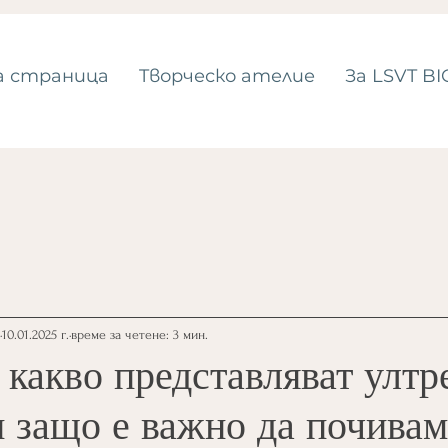
а страница
Tворческо ателие
За LSVT BI
10.01.2025 г.
време за четене: 3 мин.
 какво представляват ултр
и защо е важно да почивам