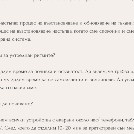
настъпва процес на възстановяване и обновяване на тъканит
цес на възстановяване настъпва, когато сме спокойни и см
рвна система.
м за ултредиан ритмите?
адем време за почивка и осъзнатост. Да знаем, че трябва 
да му дадем време да се самоизчисти и възстанови. Да ува
да го насилваме. 
м да почиваме?
нем всички устройства с екарани около нас/ телефони, табл
. След което да отделим 10- 20 мин за краткотраен сън, ме