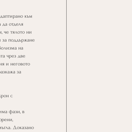
адаптирано към 
 да отделя 
, че тялото ни 
и за поддържане 
болизма на 
та чрез две 
ня и неговото 
азкажа за 
рон с 
има фази, в 
орени, 
мъгла. Доказано 