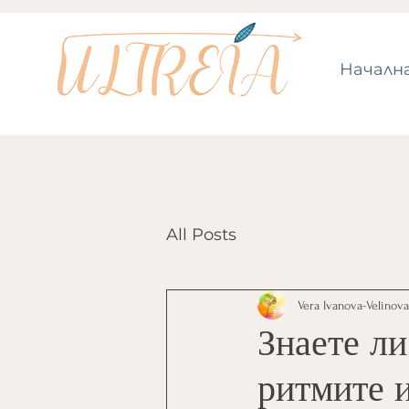
Началн
All Posts
Vera Ivanova-Velinova
Знаете ли
ритмите 