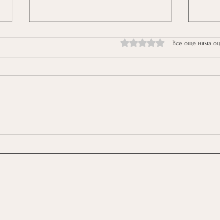
Оценено с 0 от 5 звезди.
Все още няма о
Световъртеж, мозъчна мъгла,
Холи
замаяност, загуба на баланс,
упра
причината може да е .....ниско
на П
кръвно налягане